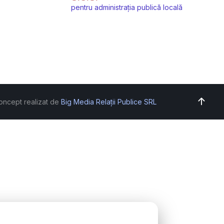
pentru administrația publică locală
oncept realizat de
Big Media Relații Publice SRL