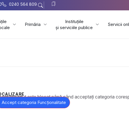
0
0240 564 809
țile
Instituțiile
Primăria
Servicii on
locale
și serviciile publice
OCALIZARE
t este blocat până când acceptați categoria corespunzătoare de cookie-uri.
Accept categoria Funcționalitate