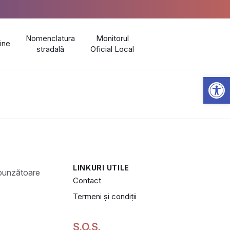
Nomenclatura
Monitorul
line
stradală
Oficial Local
Open 
LINKURI UTILE
Contact
Termeni și condiții
S.O.S.