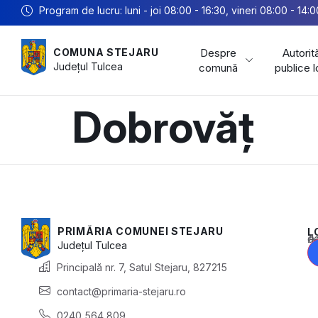
Program de lucru: luni - joi 08:00 - 16:30, vineri 08:00 - 14:0
Despre
Autorită
COMUNA STEJARU
Județul
Tulcea
comună
publice 
Dobrovăț
PRIMĂRIA COMUNEI STEJARU
L
Acest conținu
Județul
Tulcea
Principală nr. 7, Satul Stejaru, 827215
contact@primaria-stejaru.ro
0240 564 809