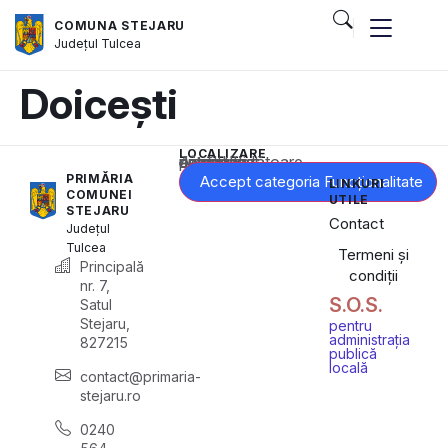
COMUNA STEJARU
Județul
Tulcea
Doicești
LOCALIZARE
Acest conținut este blocat până când acceptați categoria corespunzătoare de cookie-uri.
PRIMĂRIA
Accept categoria Funcționalitate
LINKURI
COMUNEI
UTILE
STEJARU
Contact
Județul
Tulcea
Termeni și
Principală
condiții
nr. 7,
S.O.S.
Satul
Stejaru,
pentru
administrația
827215
publică
locală
contact@primaria-
stejaru.ro
0240