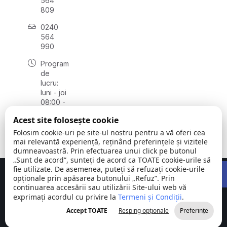
564
809
0240
564
990
Program
de
lucru:
luni - joi
08:00 -
16:30,
Acest site folosește cookie
vineri
08:00 -
Folosim cookie-uri pe site-ul nostru pentru a vă oferi cea
14:00
mai relevantă experiență, reținând preferințele și vizitele
dumneavoastră. Prin efectuarea unui click pe butonul
„Sunt de acord”, sunteți de acord ca TOATE cookie-urile să
Open 
fie utilizate. De asemenea, puteți să refuzați cookie-urile
Concept realizat de
Big Media Relații Publice SRL
opționale prin apăsarea butonului „Refuz”. Prin
continuarea accesării sau utilizării Site-ului web vă
exprimați acordul cu privire la
Comuna
Termeni și Condiții
©
Toate
.
Stejaru |
2026
drepturile
Accept TOATE
Resping opționale
Preferințe
județul Tulcea
rezervate