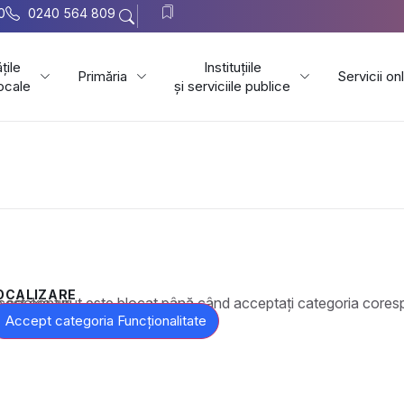
0
0240 564 809
țile
Instituțiile
Primăria
Servicii on
locale
și serviciile publice
OCALIZARE
t este blocat până când acceptați categoria corespunzătoare de cookie-uri.
Accept categoria Funcționalitate