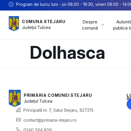
Program de lucru: luni - joi 08:00 - 16:30, vineri 08:00 - 14:0
Despre
Autorită
COMUNA STEJARU
Județul
Tulcea
comună
publice 
Dolhasca
PRIMĂRIA COMUNEI STEJARU
L
Acest conținu
Județul
Tulcea
Principală nr. 7, Satul Stejaru, 827215
contact@primaria-stejaru.ro
0240 564 809