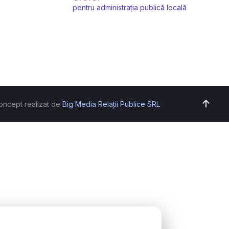
pentru administrația publică locală
oncept realizat de
Big Media Relații Publice SRL