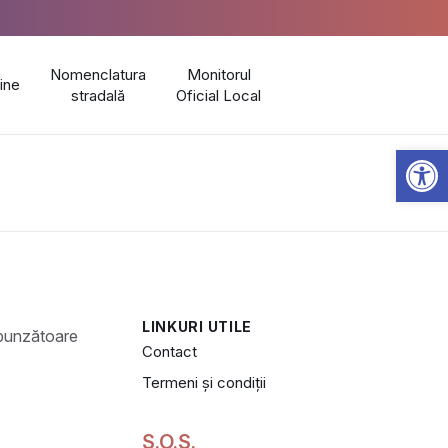
Nomenclatura
Monitorul
line
stradală
Oficial Local
Open 
LINKURI UTILE
Contact
Termeni și condiții
S.O.S.