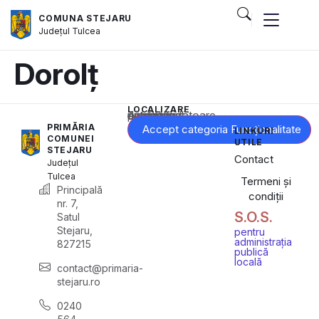
COMUNA STEJARU
Județul
Tulcea
Dorolț
LOCALIZARE
Acest conținut este blocat până când acceptați categoria corespunzătoare de cookie-uri.
PRIMĂRIA
Accept categoria Funcționalitate
LINKURI
COMUNEI
UTILE
STEJARU
Contact
Județul
Tulcea
Termeni și
Principală
condiții
nr. 7,
S.O.S.
Satul
Stejaru,
pentru
administrația
827215
publică
locală
contact@primaria-
stejaru.ro
0240