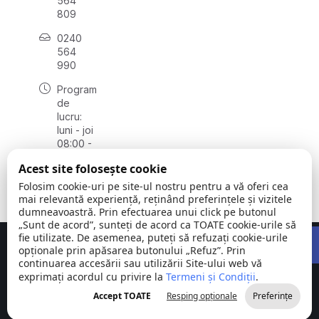
564
809
0240
564
990
Program
de
lucru:
luni - joi
08:00 -
16:30,
Acest site folosește cookie
vineri
08:00 -
Folosim cookie-uri pe site-ul nostru pentru a vă oferi cea
14:00
mai relevantă experiență, reținând preferințele și vizitele
dumneavoastră. Prin efectuarea unui click pe butonul
„Sunt de acord”, sunteți de acord ca TOATE cookie-urile să
Open 
fie utilizate. De asemenea, puteți să refuzați cookie-urile
Concept realizat de
Big Media Relații Publice SRL
opționale prin apăsarea butonului „Refuz”. Prin
continuarea accesării sau utilizării Site-ului web vă
exprimați acordul cu privire la
Comuna
Termeni și Condiții
©
Toate
.
Stejaru |
2026
drepturile
Accept TOATE
Resping opționale
Preferințe
județul Tulcea
rezervate