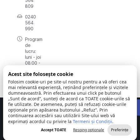
564
809
0240
564
990
Program
de
lucru:
luni - joi
08:00 -
16:30,
Acest site folosește cookie
vineri
08:00 -
Folosim cookie-uri pe site-ul nostru pentru a vă oferi cea
14:00
mai relevantă experiență, reținând preferințele și vizitele
dumneavoastră. Prin efectuarea unui click pe butonul
„Sunt de acord”, sunteți de acord ca TOATE cookie-urile să
Open 
fie utilizate. De asemenea, puteți să refuzați cookie-urile
Concept realizat de
Big Media Relații Publice SRL
opționale prin apăsarea butonului „Refuz”. Prin
continuarea accesării sau utilizării Site-ului web vă
exprimați acordul cu privire la
Comuna
Termeni și Condiții
©
Toate
.
Stejaru |
2026
drepturile
Accept TOATE
Resping opționale
Preferințe
județul Tulcea
rezervate