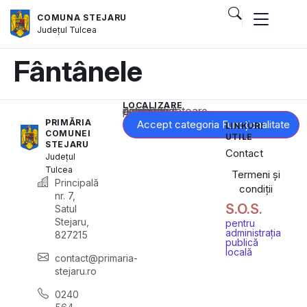
COMUNA STEJARU
Județul
Tulcea
Fântânele
LOCALIZARE
Acest conținut este blocat până când acceptați categoria corespunzătoare de cookie-uri.
PRIMĂRIA
Accept categoria Funcționalitate
LINKURI
COMUNEI
UTILE
STEJARU
Contact
Județul
Tulcea
Termeni și
Principală
condiții
nr. 7,
S.O.S.
Satul
Stejaru,
pentru
administrația
827215
publică
locală
contact@primaria-
stejaru.ro
0240