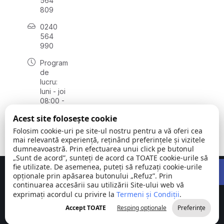
564
809
0240
564
990
Program
de
lucru:
luni - joi
08:00 -
16:30,
Acest site folosește cookie
vineri
08:00 -
Folosim cookie-uri pe site-ul nostru pentru a vă oferi cea
14:00
mai relevantă experiență, reținând preferințele și vizitele
dumneavoastră. Prin efectuarea unui click pe butonul
„Sunt de acord”, sunteți de acord ca TOATE cookie-urile să
Open 
fie utilizate. De asemenea, puteți să refuzați cookie-urile
Concept realizat de
Big Media Relații Publice SRL
opționale prin apăsarea butonului „Refuz”. Prin
continuarea accesării sau utilizării Site-ului web vă
exprimați acordul cu privire la
Comuna
Termeni și Condiții
©
Toate
.
Stejaru |
2026
drepturile
Accept TOATE
Resping opționale
Preferințe
județul Tulcea
rezervate