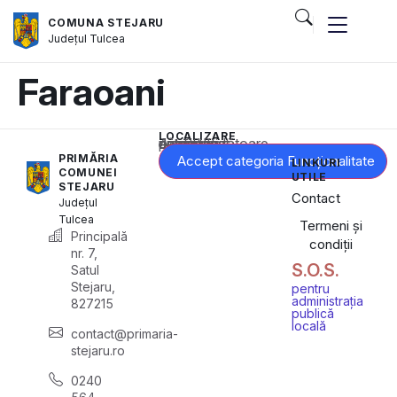
COMUNA STEJARU
Județul
Tulcea
Faraoani
LOCALIZARE
Acest conținut este blocat până când acceptați categoria corespunzătoare de cookie-uri.
PRIMĂRIA
Accept categoria Funcționalitate
LINKURI
COMUNEI
UTILE
STEJARU
Contact
Județul
Tulcea
Termeni și
Principală
condiții
nr. 7,
S.O.S.
Satul
Stejaru,
pentru
administrația
827215
publică
locală
contact@primaria-
stejaru.ro
0240