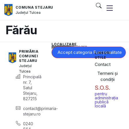
COMUNA STEJARU
Județul
Tulcea
Fărău
LOCALIZARE
Acest conținut este blocat până când acceptați categoria corespunzătoare de cookie-uri.
PRIMĂRIA
Accept categoria Funcționalitate
LINKURI
COMUNEI
UTILE
STEJARU
Contact
Județul
Tulcea
Termeni și
Principală
condiții
nr. 7,
S.O.S.
Satul
Stejaru,
pentru
administrația
827215
publică
locală
contact@primaria-
stejaru.ro
0240