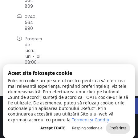
564
809
0240
564
990
Program
de
lucru:
luni - joi
08:00 -
16:30,
Acest site folosește cookie
vineri
08:00 -
Folosim cookie-uri pe site-ul nostru pentru a vă oferi cea
14:00
mai relevantă experiență, reținând preferințele și vizitele
dumneavoastră. Prin efectuarea unui click pe butonul
„Sunt de acord”, sunteți de acord ca TOATE cookie-urile să
Open 
fie utilizate. De asemenea, puteți să refuzați cookie-urile
Concept realizat de
Big Media Relații Publice SRL
opționale prin apăsarea butonului „Refuz”. Prin
continuarea accesării sau utilizării Site-ului web vă
exprimați acordul cu privire la
Comuna
Termeni și Condiții
©
Toate
.
Stejaru |
2026
drepturile
Accept TOATE
Resping opționale
Preferințe
județul Tulcea
rezervate