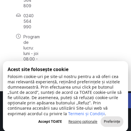
564
809
0240
564
990
Program
de
lucru:
luni - joi
08:00 -
16:30,
Acest site folosește cookie
vineri
08:00 -
Folosim cookie-uri pe site-ul nostru pentru a vă oferi cea
14:00
mai relevantă experiență, reținând preferințele și vizitele
dumneavoastră. Prin efectuarea unui click pe butonul
„Sunt de acord”, sunteți de acord ca TOATE cookie-urile să
Open 
fie utilizate. De asemenea, puteți să refuzați cookie-urile
Concept realizat de
Big Media Relații Publice SRL
opționale prin apăsarea butonului „Refuz”. Prin
continuarea accesării sau utilizării Site-ului web vă
exprimați acordul cu privire la
Comuna
Termeni și Condiții
©
Toate
.
Stejaru |
2026
drepturile
Accept TOATE
Resping opționale
Preferințe
județul Tulcea
rezervate