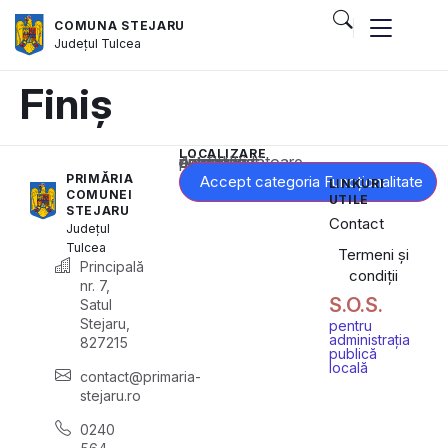
COMUNA STEJARU
Județul
Tulcea
Finiș
LOCALIZARE
Acest conținut este blocat până când acceptați categoria corespunzătoare de cookie-uri.
PRIMĂRIA
Accept categoria Funcționalitate
LINKURI
COMUNEI
UTILE
STEJARU
Contact
Județul
Tulcea
Termeni și
Principală
condiții
nr. 7,
S.O.S.
Satul
Stejaru,
pentru
administrația
827215
publică
locală
contact@primaria-
stejaru.ro
0240