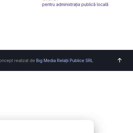
pentru administrația publică locală
oncept realizat de
Big Media Relații Publice SRL