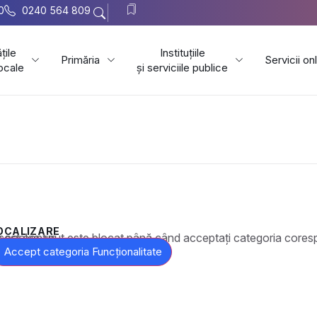
0
0240 564 809
țile
Instituțiile
Primăria
Servicii on
locale
și serviciile publice
OCALIZARE
t este blocat până când acceptați categoria corespunzătoare de cookie-uri.
Accept categoria Funcționalitate