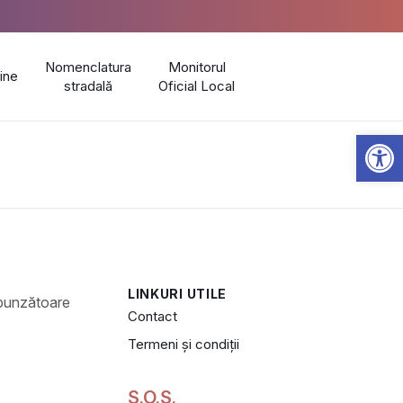
Nomenclatura
Monitorul
line
stradală
Oficial Local
Open 
LINKURI UTILE
Contact
Termeni și condiții
S.O.S.