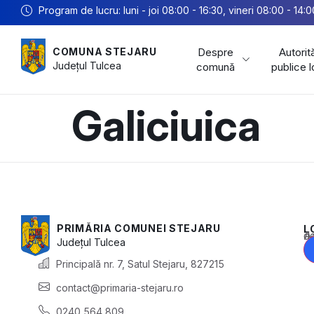
Program de lucru: luni - joi 08:00 - 16:30, vineri 08:00 - 14:0
Despre
Autorită
COMUNA STEJARU
Județul
Tulcea
comună
publice 
Galiciuica
PRIMĂRIA COMUNEI STEJARU
L
Acest conținu
Județul
Tulcea
Principală nr. 7, Satul Stejaru, 827215
contact@primaria-stejaru.ro
0240 564 809