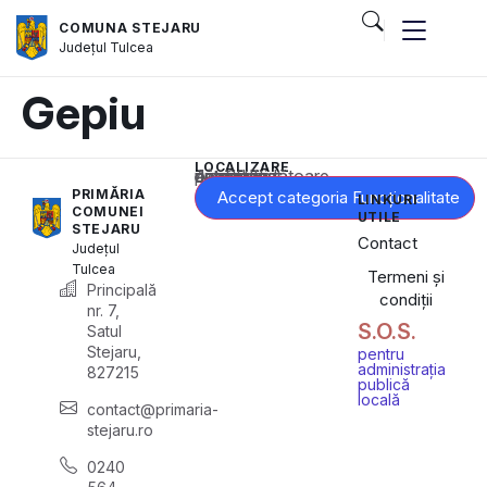
COMUNA STEJARU
Județul
Tulcea
Gepiu
LOCALIZARE
Acest conținut este blocat până când acceptați categoria corespunzătoare de cookie-uri.
PRIMĂRIA
Accept categoria Funcționalitate
LINKURI
COMUNEI
UTILE
STEJARU
Contact
Județul
Tulcea
Termeni și
Principală
condiții
nr. 7,
S.O.S.
Satul
Stejaru,
pentru
administrația
827215
publică
locală
contact@primaria-
stejaru.ro
0240