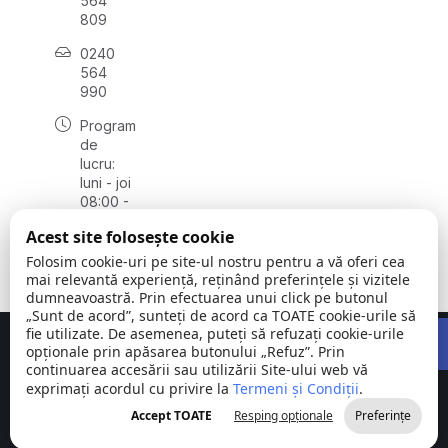
564
809
0240
564
990
Program
de
lucru:
luni - joi
08:00 -
16:30,
Acest site folosește cookie
vineri
08:00 -
Folosim cookie-uri pe site-ul nostru pentru a vă oferi cea
14:00
mai relevantă experiență, reținând preferințele și vizitele
dumneavoastră. Prin efectuarea unui click pe butonul
„Sunt de acord”, sunteți de acord ca TOATE cookie-urile să
Open 
fie utilizate. De asemenea, puteți să refuzați cookie-urile
Concept realizat de
Big Media Relații Publice SRL
opționale prin apăsarea butonului „Refuz”. Prin
continuarea accesării sau utilizării Site-ului web vă
exprimați acordul cu privire la
Comuna
Termeni și Condiții
©
Toate
.
Stejaru |
2026
drepturile
Accept TOATE
Resping opționale
Preferințe
județul Tulcea
rezervate