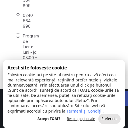
564
809
0240
564
990
Program
de
lucru:
luni - joi
08:00 -
16:30,
Acest site folosește cookie
vineri
08:00 -
Folosim cookie-uri pe site-ul nostru pentru a vă oferi cea
14:00
mai relevantă experiență, reținând preferințele și vizitele
dumneavoastră. Prin efectuarea unui click pe butonul
„Sunt de acord”, sunteți de acord ca TOATE cookie-urile să
Open 
fie utilizate. De asemenea, puteți să refuzați cookie-urile
Concept realizat de
Big Media Relații Publice SRL
opționale prin apăsarea butonului „Refuz”. Prin
continuarea accesării sau utilizării Site-ului web vă
exprimați acordul cu privire la
Comuna
Termeni și Condiții
©
Toate
.
Stejaru |
2026
drepturile
Accept TOATE
Resping opționale
Preferințe
județul Tulcea
rezervate