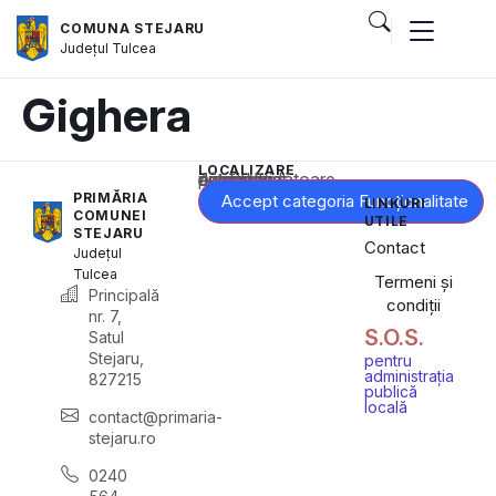
COMUNA STEJARU
Județul
Tulcea
Gighera
LOCALIZARE
Acest conținut este blocat până când acceptați categoria corespunzătoare de cookie-uri.
PRIMĂRIA
Accept categoria Funcționalitate
LINKURI
COMUNEI
UTILE
STEJARU
Contact
Județul
Tulcea
Termeni și
Principală
condiții
nr. 7,
S.O.S.
Satul
Stejaru,
pentru
administrația
827215
publică
locală
contact@primaria-
stejaru.ro
0240