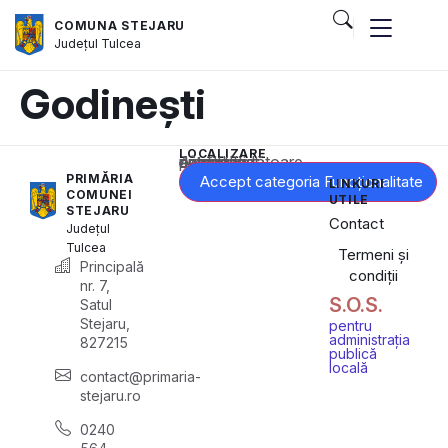
COMUNA STEJARU
Județul
Tulcea
Godinești
LOCALIZARE
Acest conținut este blocat până când acceptați categoria corespunzătoare de cookie-uri.
PRIMĂRIA
Accept categoria Funcționalitate
LINKURI
COMUNEI
UTILE
STEJARU
Contact
Județul
Tulcea
Termeni și
Principală
condiții
nr. 7,
S.O.S.
Satul
Stejaru,
pentru
administrația
827215
publică
locală
contact@primaria-
stejaru.ro
0240