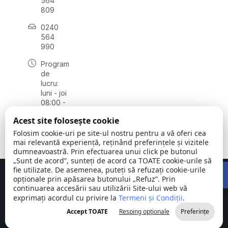
564
809
0240
564
990
Program
de
lucru:
luni - joi
08:00 -
16:30,
Acest site folosește cookie
vineri
08:00 -
Folosim cookie-uri pe site-ul nostru pentru a vă oferi cea
14:00
mai relevantă experiență, reținând preferințele și vizitele
dumneavoastră. Prin efectuarea unui click pe butonul
„Sunt de acord”, sunteți de acord ca TOATE cookie-urile să
Open 
fie utilizate. De asemenea, puteți să refuzați cookie-urile
Concept realizat de
Big Media Relații Publice SRL
opționale prin apăsarea butonului „Refuz”. Prin
continuarea accesării sau utilizării Site-ului web vă
exprimați acordul cu privire la
Comuna
Termeni și Condiții
©
Toate
.
Stejaru |
2026
drepturile
Accept TOATE
Resping opționale
Preferințe
județul Tulcea
rezervate