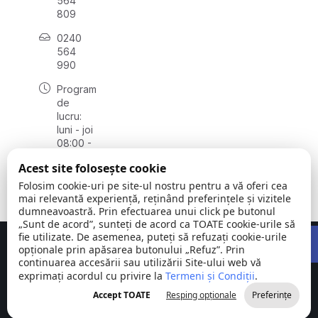
564
809
0240
564
990
Program
de
lucru:
luni - joi
08:00 -
16:30,
Acest site folosește cookie
vineri
08:00 -
Folosim cookie-uri pe site-ul nostru pentru a vă oferi cea
14:00
mai relevantă experiență, reținând preferințele și vizitele
dumneavoastră. Prin efectuarea unui click pe butonul
„Sunt de acord”, sunteți de acord ca TOATE cookie-urile să
Open 
fie utilizate. De asemenea, puteți să refuzați cookie-urile
Concept realizat de
Big Media Relații Publice SRL
opționale prin apăsarea butonului „Refuz”. Prin
continuarea accesării sau utilizării Site-ului web vă
exprimați acordul cu privire la
Comuna
Termeni și Condiții
©
Toate
.
Stejaru |
2026
drepturile
Accept TOATE
Resping opționale
Preferințe
județul Tulcea
rezervate