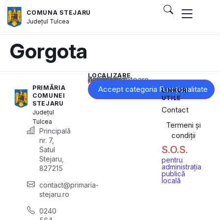
COMUNA STEJARU
Județul
Tulcea
Gorgota
LOCALIZARE
Acest conținut este blocat până când acceptați categoria corespunzătoare de cookie-uri.
PRIMĂRIA
Accept categoria Funcționalitate
LINKURI
COMUNEI
UTILE
STEJARU
Contact
Județul
Tulcea
Termeni și
Principală
condiții
nr. 7,
S.O.S.
Satul
Stejaru,
pentru
administrația
827215
publică
locală
contact@primaria-
stejaru.ro
0240