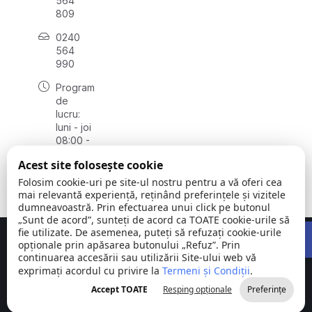
564
809
0240
564
990
Program
de
lucru:
luni - joi
08:00 -
16:30,
Acest site folosește cookie
vineri
08:00 -
Folosim cookie-uri pe site-ul nostru pentru a vă oferi cea
14:00
mai relevantă experiență, reținând preferințele și vizitele
dumneavoastră. Prin efectuarea unui click pe butonul
„Sunt de acord”, sunteți de acord ca TOATE cookie-urile să
Open 
fie utilizate. De asemenea, puteți să refuzați cookie-urile
Concept realizat de
Big Media Relații Publice SRL
opționale prin apăsarea butonului „Refuz”. Prin
continuarea accesării sau utilizării Site-ului web vă
exprimați acordul cu privire la
Comuna
Termeni și Condiții
©
Toate
.
Stejaru |
2026
drepturile
Accept TOATE
Resping opționale
Preferințe
județul Tulcea
rezervate