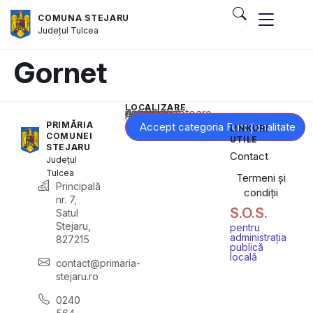
COMUNA STEJARU
Județul
Tulcea
Gornet
LOCALIZARE
Acest conținut este blocat până când acceptați categoria corespunzătoare de cookie-uri.
PRIMĂRIA
Accept categoria Funcționalitate
LINKURI
COMUNEI
UTILE
STEJARU
Contact
Județul
Tulcea
Termeni și
Principală
condiții
nr. 7,
S.O.S.
Satul
Stejaru,
pentru
administrația
827215
publică
locală
contact@primaria-
stejaru.ro
0240