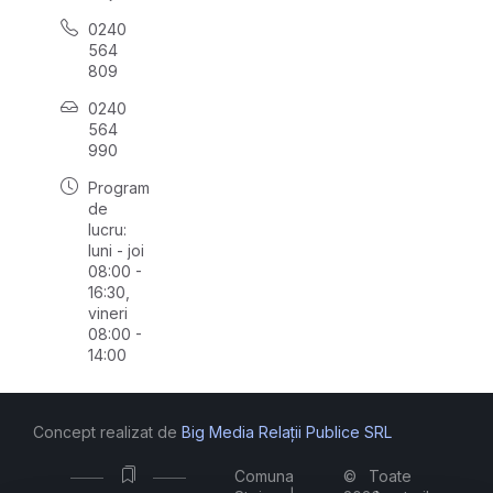
0240
564
809
0240
564
990
Program
de
lucru:
luni - joi
08:00 -
16:30,
vineri
08:00 -
14:00
Concept realizat de
Big Media Relații Publice SRL
Comuna
©
Toate