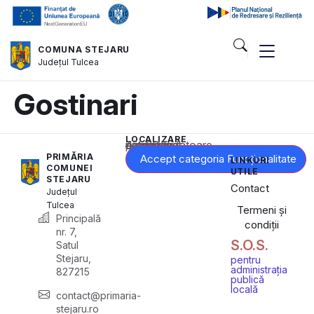
COMUNA STEJARU
Județul
Tulcea
Gostinari
LOCALIZARE
Acest conținut este blocat până când acceptați categoria corespunzătoare de cookie-uri.
PRIMĂRIA
Accept categoria Funcționalitate
LINKURI
COMUNEI
UTILE
STEJARU
Contact
Județul
Tulcea
Termeni și
Principală
condiții
nr. 7,
S.O.S.
Satul
Stejaru,
pentru
administrația
827215
publică
locală
contact@primaria-
stejaru.ro