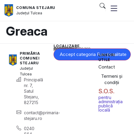
COMUNA STEJARU
Județul
Tulcea
Greaca
LOCALIZARE
Acest conținut este blocat până când acceptați categoria corespunzătoare de cookie-uri.
PRIMĂRIA
Accept categoria Funcționalitate
LINKURI
COMUNEI
UTILE
STEJARU
Contact
Județul
Tulcea
Termeni și
Principală
condiții
nr. 7,
S.O.S.
Satul
Stejaru,
pentru
administrația
827215
publică
locală
contact@primaria-
stejaru.ro
0240