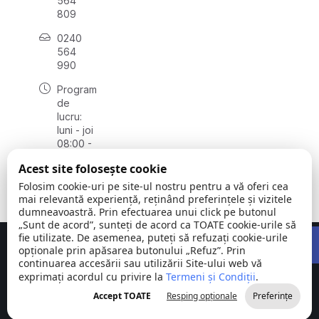
564
809
0240
564
990
Program
de
lucru:
luni - joi
08:00 -
16:30,
Acest site folosește cookie
vineri
08:00 -
Folosim cookie-uri pe site-ul nostru pentru a vă oferi cea
14:00
mai relevantă experiență, reținând preferințele și vizitele
dumneavoastră. Prin efectuarea unui click pe butonul
„Sunt de acord”, sunteți de acord ca TOATE cookie-urile să
Open 
fie utilizate. De asemenea, puteți să refuzați cookie-urile
Concept realizat de
Big Media Relații Publice SRL
opționale prin apăsarea butonului „Refuz”. Prin
continuarea accesării sau utilizării Site-ului web vă
exprimați acordul cu privire la
Comuna
Termeni și Condiții
©
Toate
.
Stejaru |
2026
drepturile
Accept TOATE
Resping opționale
Preferințe
județul Tulcea
rezervate