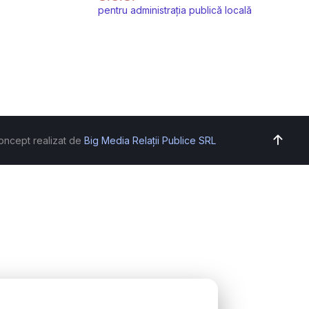
pentru administrația publică locală
oncept realizat de
Big Media Relații Publice SRL