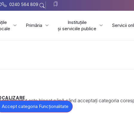
0
0240 564 809
țile
Instituțiile
Primăria
Servicii on
locale
și serviciile publice
OCALIZARE
t este blocat până când acceptați categoria corespunzătoare de cookie-uri.
Accept categoria Funcționalitate