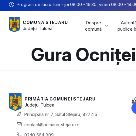
Program de lucru: luni - joi 08:00 - 16:30, vineri 08:00 - 14:0
Despre
Autorită
COMUNA STEJARU
Județul
Tulcea
comună
publice 
Gura Ocniței
PRIMĂRIA COMUNEI STEJARU
L
Acest conținu
Județul
Tulcea
Principală nr. 7, Satul Stejaru, 827215
contact@primaria-stejaru.ro
0240 564 809