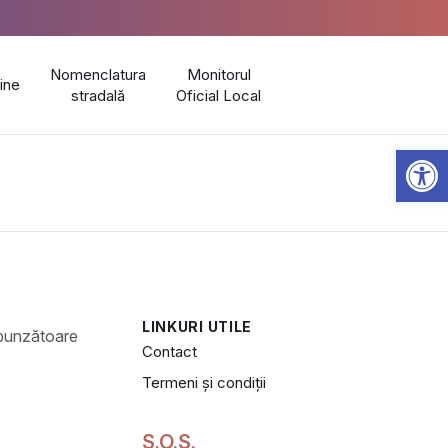
Nomenclatura
Monitorul
line
stradală
Oficial Local
Open 
LINKURI UTILE
Contact
Termeni și condiții
S.O.S.