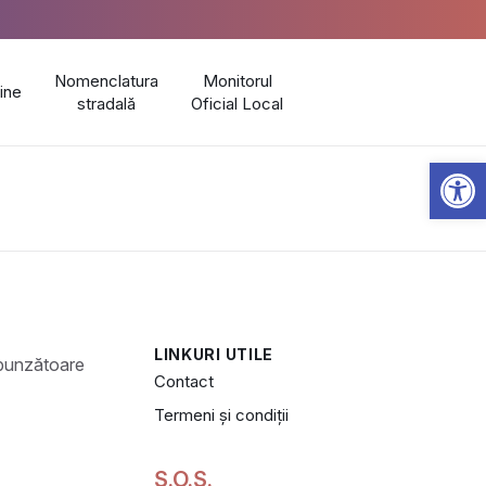
Nomenclatura
Monitorul
line
stradală
Oficial Local
Open 
LINKURI UTILE
Contact
Termeni și condiții
S.O.S.