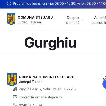
Program de lucru: luni - joi 08:00 - 16:30, vineri 08:00 - 14:0
Despre
Autorită
COMUNA STEJARU
Județul
Tulcea
comună
publice 
Gurghiu
PRIMĂRIA COMUNEI STEJARU
L
Acest conținu
Județul
Tulcea
Principală nr. 7, Satul Stejaru, 827215
contact@primaria-stejaru.ro
0240 564 809