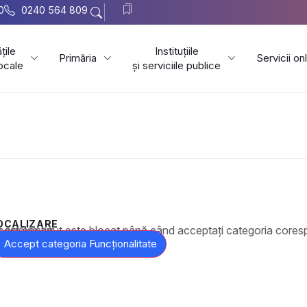
0
0240 564 809
țile
Instituțiile
Primăria
Servicii on
locale
și serviciile publice
OCALIZARE
t este blocat până când acceptați categoria corespunzătoare de cookie-uri.
Accept categoria Funcționalitate