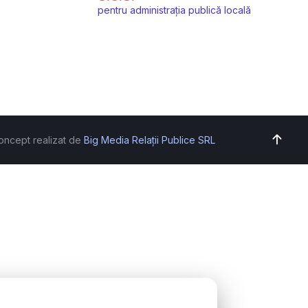
pentru administrația publică locală
oncept realizat de
Big Media Relații Publice SRL