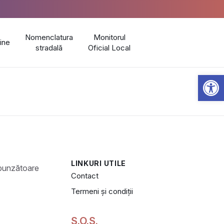
Nomenclatura
Monitorul
line
stradală
Oficial Local
Open 
LINKURI UTILE
Contact
Termeni și condiții
S.O.S.