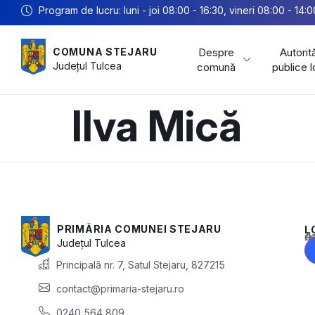
Program de lucru: luni - joi 08:00 - 16:30, vineri 08:00 - 14:0
Despre
Autorită
COMUNA STEJARU
Județul
Tulcea
comună
publice 
Ilva Mică
PRIMĂRIA COMUNEI STEJARU
L
Acest conținu
Județul
Tulcea
Principală nr. 7, Satul Stejaru, 827215
contact@primaria-stejaru.ro
0240 564 809