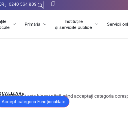
0
0240 564 809
țile
Instituțiile
Primăria
Servicii on
locale
și serviciile publice
OCALIZARE
t este blocat până când acceptați categoria corespunzătoare de cookie-uri.
Accept categoria Funcționalitate