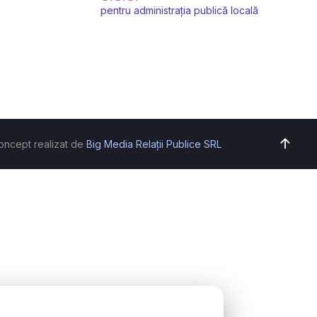
pentru administrația publică locală
oncept realizat de
Big Media Relații Publice SRL