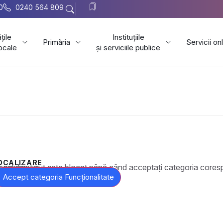
0
0240 564 809
țile
Instituțiile
Primăria
Servicii on
locale
și serviciile publice
OCALIZARE
t este blocat până când acceptați categoria corespunzătoare de cookie-uri.
Accept categoria Funcționalitate