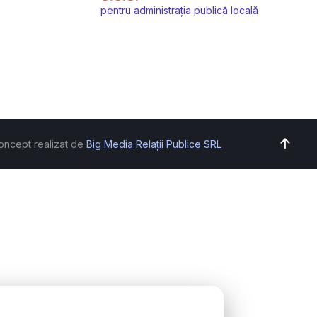
pentru administrația publică locală
oncept realizat de
Big Media Relații Publice SRL