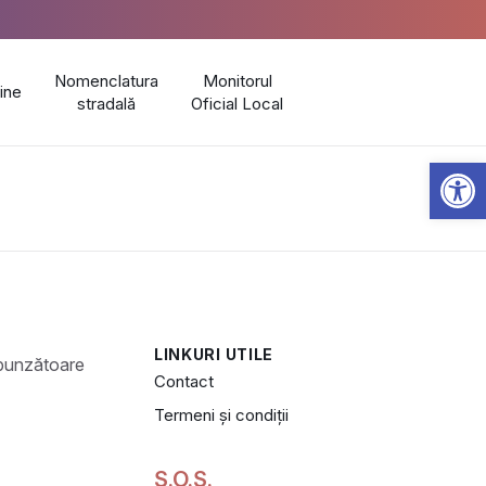
Nomenclatura
Monitorul
line
stradală
Oficial Local
Open 
LINKURI UTILE
Contact
Termeni și condiții
S.O.S.