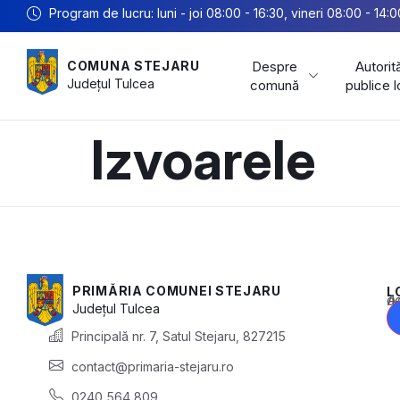
Program de lucru: luni - joi 08:00 - 16:30, vineri 08:00 - 14:0
Despre
Autorită
COMUNA STEJARU
Județul
Tulcea
comună
publice 
Izvoarele
PRIMĂRIA COMUNEI STEJARU
L
Acest conținu
Județul
Tulcea
Principală nr. 7, Satul Stejaru, 827215
contact@primaria-stejaru.ro
0240 564 809