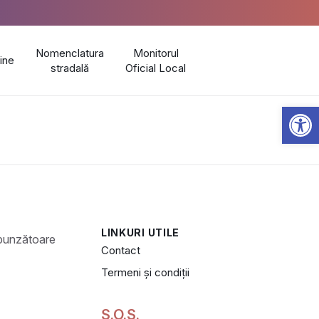
Nomenclatura
Monitorul
line
stradală
Oficial Local
Open 
LINKURI UTILE
Contact
Termeni și condiții
S.O.S.