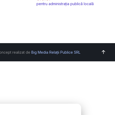
pentru administrația publică locală
oncept realizat de
Big Media Relații Publice SRL