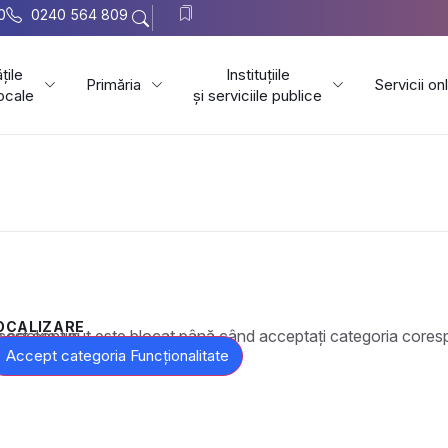
0
0240 564 809
țile
Instituțiile
Primăria
Servicii on
locale
și serviciile publice
OCALIZARE
t este blocat până când acceptați categoria corespunzătoare de cookie-uri.
Accept categoria Funcționalitate