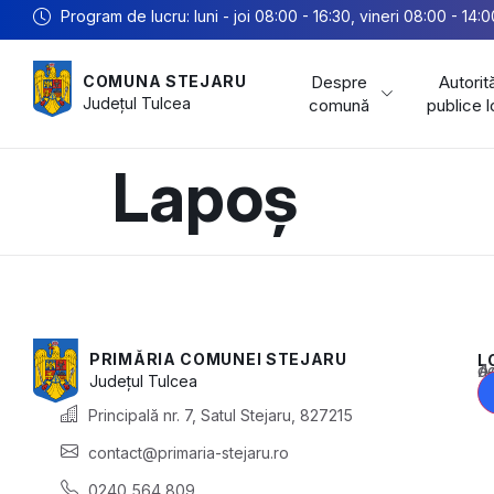
Program de lucru: luni - joi 08:00 - 16:30, vineri 08:00 - 14:0
Despre
Autorită
COMUNA STEJARU
Județul
Tulcea
comună
publice 
Lapoș
PRIMĂRIA COMUNEI STEJARU
L
Acest conținu
Județul
Tulcea
Principală nr. 7, Satul Stejaru, 827215
contact@primaria-stejaru.ro
0240 564 809