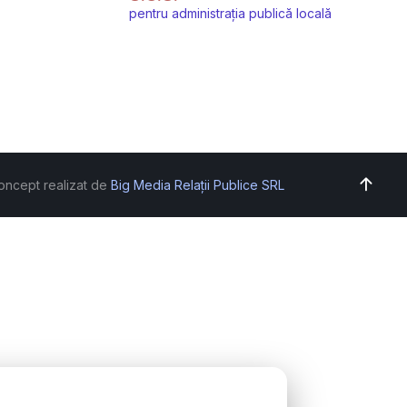
pentru administrația publică locală
oncept realizat de
Big Media Relații Publice SRL