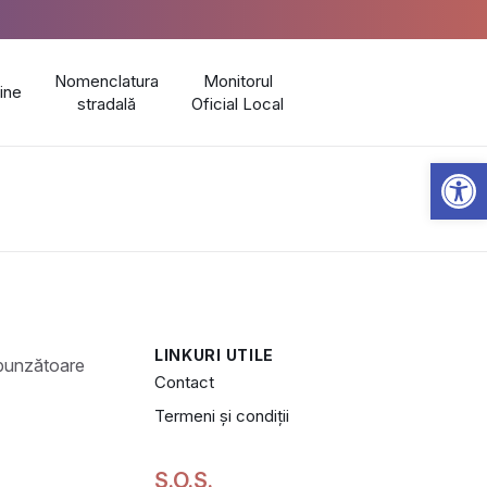
Nomenclatura
Monitorul
line
stradală
Oficial Local
Open 
LINKURI UTILE
Contact
Termeni și condiții
S.O.S.