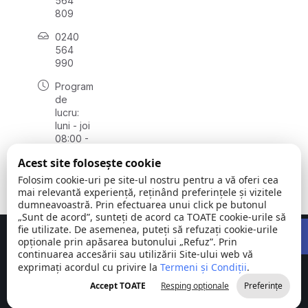
564
809
0240
564
990
Program
de
lucru:
luni - joi
08:00 -
16:30,
Acest site folosește cookie
vineri
08:00 -
Folosim cookie-uri pe site-ul nostru pentru a vă oferi cea
14:00
mai relevantă experiență, reținând preferințele și vizitele
dumneavoastră. Prin efectuarea unui click pe butonul
„Sunt de acord”, sunteți de acord ca TOATE cookie-urile să
Open 
fie utilizate. De asemenea, puteți să refuzați cookie-urile
Concept realizat de
Big Media Relații Publice SRL
opționale prin apăsarea butonului „Refuz”. Prin
continuarea accesării sau utilizării Site-ului web vă
exprimați acordul cu privire la
Comuna
Termeni și Condiții
©
Toate
.
Stejaru |
2026
drepturile
Accept TOATE
Resping opționale
Preferințe
județul Tulcea
rezervate