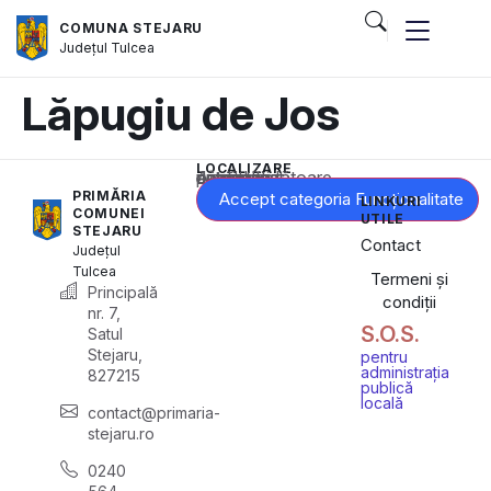
COMUNA STEJARU
Județul
Tulcea
Lăpugiu de Jos
LOCALIZARE
Acest conținut este blocat până când acceptați categoria corespunzătoare de cookie-uri.
PRIMĂRIA
Accept categoria Funcționalitate
LINKURI
COMUNEI
UTILE
STEJARU
Contact
Județul
Tulcea
Termeni și
Principală
condiții
nr. 7,
S.O.S.
Satul
Stejaru,
pentru
administrația
827215
publică
locală
contact@primaria-
stejaru.ro
0240