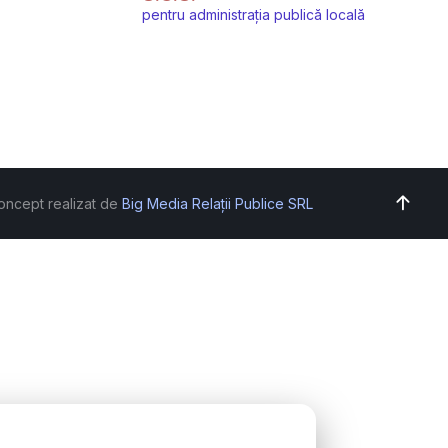
pentru administrația publică locală
oncept realizat de
Big Media Relații Publice SRL