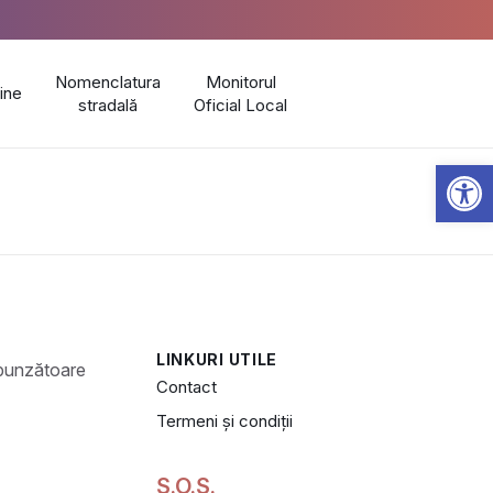
Nomenclatura
Monitorul
line
stradală
Oficial Local
Open 
LINKURI UTILE
Contact
Termeni și condiții
S.O.S.