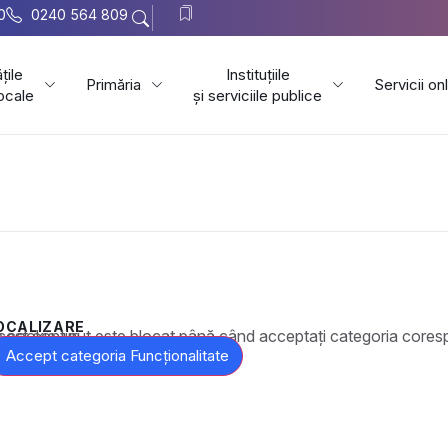
0
0240 564 809
țile
Instituțiile
Primăria
Servicii on
locale
și serviciile publice
OCALIZARE
t este blocat până când acceptați categoria corespunzătoare de cookie-uri.
Accept categoria Funcționalitate