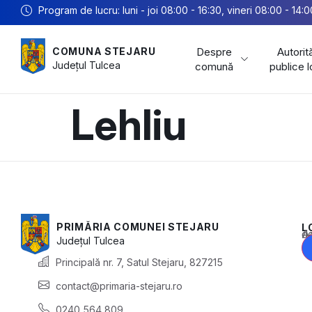
Program de lucru: luni - joi 08:00 - 16:30, vineri 08:00 - 14:0
Despre
Autorită
COMUNA STEJARU
Județul
Tulcea
comună
publice 
Lehliu
PRIMĂRIA COMUNEI STEJARU
L
Acest conținu
Județul
Tulcea
Principală nr. 7, Satul Stejaru, 827215
contact@primaria-stejaru.ro
0240 564 809