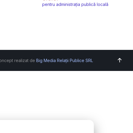
pentru administrația publică locală
oncept realizat de
Big Media Relații Publice SRL