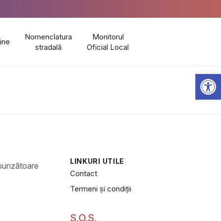
Nomenclatura
Monitorul
line
stradală
Oficial Local
Open 
LINKURI UTILE
Contact
Termeni și condiții
S.O.S.