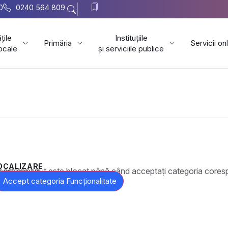
0
0240 564 809
țile
Instituțiile
Primăria
Servicii on
locale
și serviciile publice
OCALIZARE
t este blocat până când acceptați categoria corespunzătoare de cookie-uri.
Accept categoria Funcționalitate