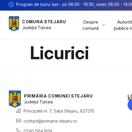
Program de lucru: luni - joi 08:00 - 16:30, vineri 08:00 - 14:0
Despre
Autorită
COMUNA STEJARU
Județul
Tulcea
comună
publice 
Licurici
PRIMĂRIA COMUNEI STEJARU
L
Acest conținu
Județul
Tulcea
Principală nr. 7, Satul Stejaru, 827215
contact@primaria-stejaru.ro
0240 564 809