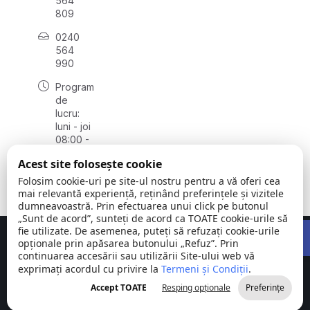
564
809
0240
564
990
Program
de
lucru:
luni - joi
08:00 -
16:30,
Acest site folosește cookie
vineri
08:00 -
Folosim cookie-uri pe site-ul nostru pentru a vă oferi cea
14:00
mai relevantă experiență, reținând preferințele și vizitele
dumneavoastră. Prin efectuarea unui click pe butonul
„Sunt de acord”, sunteți de acord ca TOATE cookie-urile să
Open 
fie utilizate. De asemenea, puteți să refuzați cookie-urile
Concept realizat de
Big Media Relații Publice SRL
opționale prin apăsarea butonului „Refuz”. Prin
continuarea accesării sau utilizării Site-ului web vă
exprimați acordul cu privire la
Comuna
Termeni și Condiții
©
Toate
.
Stejaru |
2026
drepturile
Accept TOATE
Resping opționale
Preferințe
județul Tulcea
rezervate