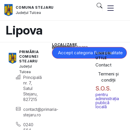
COMUNA STEJARU
Județul
Tulcea
Lipova
LOCALIZARE
Acest conținut este blocat până când acceptați categoria corespunzătoare de cookie-uri.
PRIMĂRIA
Accept categoria Funcționalitate
LINKURI
COMUNEI
UTILE
STEJARU
Contact
Județul
Tulcea
Termeni și
Principală
condiții
nr. 7,
S.O.S.
Satul
Stejaru,
pentru
administrația
827215
publică
locală
contact@primaria-
stejaru.ro
0240