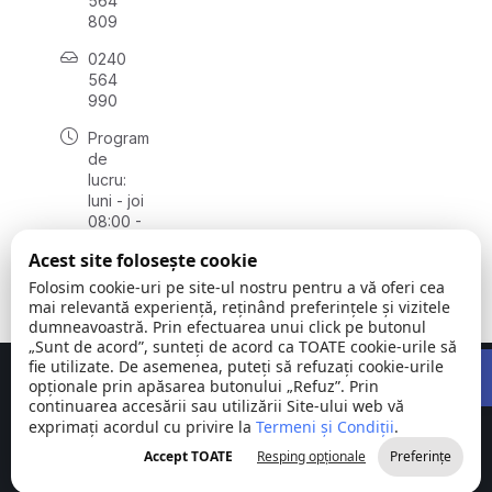
564
809
0240
564
990
Program
de
lucru:
luni - joi
08:00 -
16:30,
Acest site folosește cookie
vineri
08:00 -
Folosim cookie-uri pe site-ul nostru pentru a vă oferi cea
14:00
mai relevantă experiență, reținând preferințele și vizitele
dumneavoastră. Prin efectuarea unui click pe butonul
„Sunt de acord”, sunteți de acord ca TOATE cookie-urile să
Open 
fie utilizate. De asemenea, puteți să refuzați cookie-urile
Concept realizat de
Big Media Relații Publice SRL
opționale prin apăsarea butonului „Refuz”. Prin
continuarea accesării sau utilizării Site-ului web vă
exprimați acordul cu privire la
Comuna
Termeni și Condiții
©
Toate
.
Stejaru |
2026
drepturile
Accept TOATE
Resping opționale
Preferințe
județul Tulcea
rezervate