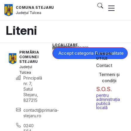
COMUNA STEJARU
Județul
Tulcea
Liteni
LOCALIZARE
Acest conținut este blocat până când acceptați categoria corespunzătoare de cookie-uri.
PRIMĂRIA
Accept categoria Funcționalitate
LINKURI
COMUNEI
UTILE
STEJARU
Contact
Județul
Tulcea
Termeni și
Principală
condiții
nr. 7,
S.O.S.
Satul
Stejaru,
pentru
administrația
827215
publică
locală
contact@primaria-
stejaru.ro
0240