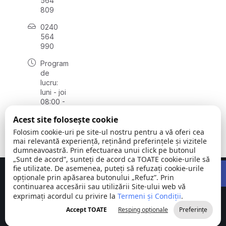
564
809
0240
564
990
Program
de
lucru:
luni - joi
08:00 -
16:30,
Acest site folosește cookie
vineri
08:00 -
Folosim cookie-uri pe site-ul nostru pentru a vă oferi cea
14:00
mai relevantă experiență, reținând preferințele și vizitele
dumneavoastră. Prin efectuarea unui click pe butonul
„Sunt de acord”, sunteți de acord ca TOATE cookie-urile să
Open 
fie utilizate. De asemenea, puteți să refuzați cookie-urile
Concept realizat de
Big Media Relații Publice SRL
opționale prin apăsarea butonului „Refuz”. Prin
continuarea accesării sau utilizării Site-ului web vă
exprimați acordul cu privire la
Comuna
Termeni și Condiții
©
Toate
.
Stejaru |
2026
drepturile
Accept TOATE
Resping opționale
Preferințe
județul Tulcea
rezervate