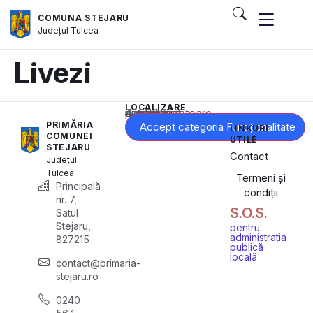
COMUNA STEJARU
Județul
Tulcea
Livezi
LOCALIZARE
Acest conținut este blocat până când acceptați categoria corespunzătoare de cookie-uri.
PRIMĂRIA
Accept categoria Funcționalitate
LINKURI
COMUNEI
UTILE
STEJARU
Contact
Județul
Tulcea
Termeni și
Principală
condiții
nr. 7,
S.O.S.
Satul
Stejaru,
pentru
administrația
827215
publică
locală
contact@primaria-
stejaru.ro
0240