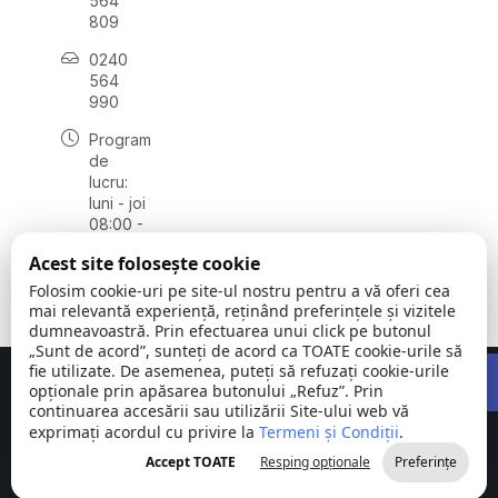
564
809
0240
564
990
Program
de
lucru:
luni - joi
08:00 -
16:30,
Acest site folosește cookie
vineri
08:00 -
Folosim cookie-uri pe site-ul nostru pentru a vă oferi cea
14:00
mai relevantă experiență, reținând preferințele și vizitele
dumneavoastră. Prin efectuarea unui click pe butonul
„Sunt de acord”, sunteți de acord ca TOATE cookie-urile să
Open 
fie utilizate. De asemenea, puteți să refuzați cookie-urile
Concept realizat de
Big Media Relații Publice SRL
opționale prin apăsarea butonului „Refuz”. Prin
continuarea accesării sau utilizării Site-ului web vă
exprimați acordul cu privire la
Comuna
Termeni și Condiții
©
Toate
.
Stejaru |
2026
drepturile
Accept TOATE
Resping opționale
Preferințe
județul Tulcea
rezervate