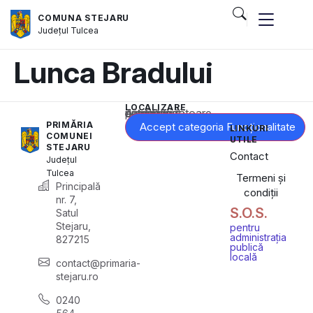
COMUNA STEJARU
Județul
Tulcea
Lunca Bradului
LOCALIZARE
Acest conținut este blocat până când acceptați categoria corespunzătoare de cookie-uri.
PRIMĂRIA
Accept categoria Funcționalitate
LINKURI
COMUNEI
UTILE
STEJARU
Contact
Județul
Tulcea
Termeni și
Principală
condiții
nr. 7,
S.O.S.
Satul
Stejaru,
pentru
administrația
827215
publică
locală
contact@primaria-
stejaru.ro
0240