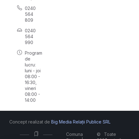
0240
564
809
0240
564
990
Program
de
lucru:
luni - joi
08:00 -
16:30,
vineri
08:00 -
14:00
Concept realizat de
Big Media Relații Publice SRL
Comuna
©
Toate