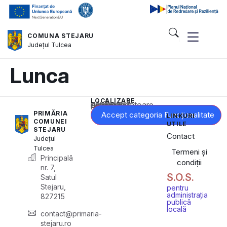
COMUNA STEJARU
Județul
Tulcea
Lunca
LOCALIZARE
Acest conținut este blocat până când acceptați categoria corespunzătoare de cookie-uri.
PRIMĂRIA
Accept categoria Funcționalitate
LINKURI
COMUNEI
UTILE
STEJARU
Contact
Județul
Tulcea
Termeni și
Principală
condiții
nr. 7,
S.O.S.
Satul
Stejaru,
pentru
administrația
827215
publică
locală
contact@primaria-
stejaru.ro