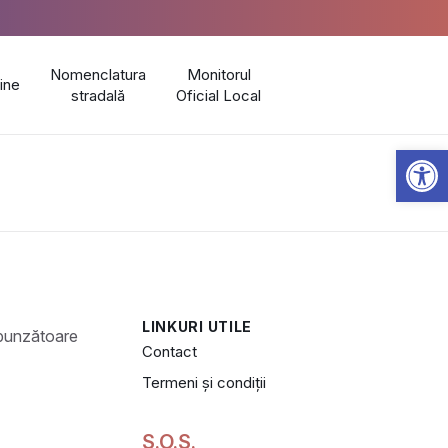
Nomenclatura
Monitorul
line
stradală
Oficial Local
Open 
LINKURI UTILE
Contact
Termeni și condiții
S.O.S.