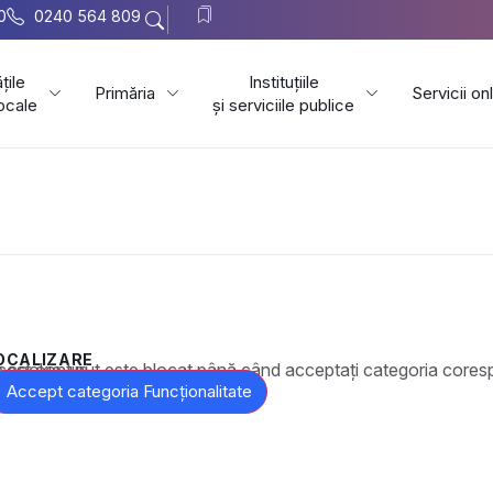
0
0240 564 809
țile
Instituțiile
Primăria
Servicii on
locale
și serviciile publice
OCALIZARE
t este blocat până când acceptați categoria corespunzătoare de cookie-uri.
Accept categoria Funcționalitate