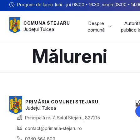
Program de lucru: luni - joi 08:00 - 16:30, vineri 08:00 - 14:0
Despre
Autorită
COMUNA STEJARU
Județul
Tulcea
comună
publice 
Mălureni
PRIMĂRIA COMUNEI STEJARU
L
Acest conținu
Județul
Tulcea
Principală nr. 7, Satul Stejaru, 827215
contact@primaria-stejaru.ro
0240 564 809