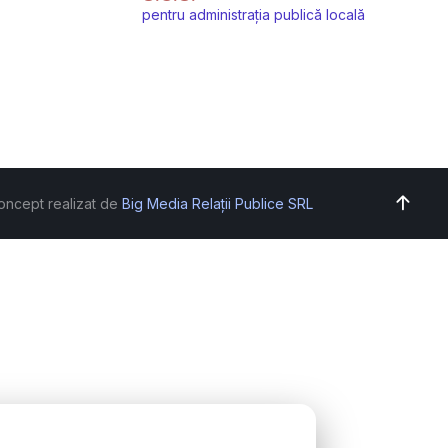
pentru administrația publică locală
oncept realizat de
Big Media Relații Publice SRL