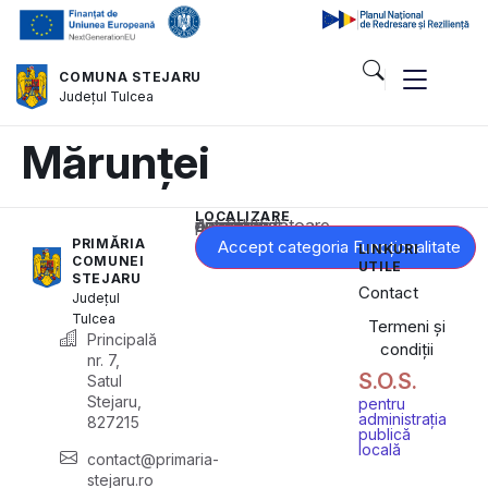
COMUNA STEJARU
Județul
Tulcea
Mărunței
LOCALIZARE
Acest conținut este blocat până când acceptați categoria corespunzătoare de cookie-uri.
PRIMĂRIA
Accept categoria Funcționalitate
LINKURI
COMUNEI
UTILE
STEJARU
Contact
Județul
Tulcea
Termeni și
Principală
condiții
nr. 7,
S.O.S.
Satul
Stejaru,
pentru
administrația
827215
publică
locală
contact@primaria-
stejaru.ro