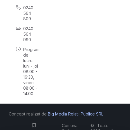
0240
564
809
0240
564
990
Program
de
lucru:
luni - joi
08:00 -
16:30,
vineri
08:00 -
14:00
Concept realizat de
Big Media Relații Publice SRL
Comuna
©
Toate