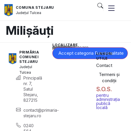
COMUNA STEJARU
Județul
Tulcea
Milișăuți
LOCALIZARE
Acest conținut este blocat până când acceptați categoria corespunzătoare de cookie-uri.
PRIMĂRIA
Accept categoria Funcționalitate
LINKURI
COMUNEI
UTILE
STEJARU
Contact
Județul
Tulcea
Termeni și
Principală
condiții
nr. 7,
S.O.S.
Satul
Stejaru,
pentru
administrația
827215
publică
locală
contact@primaria-
stejaru.ro
0240