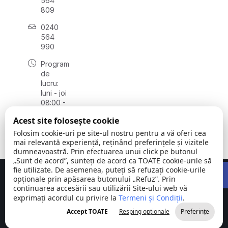
564
809
0240
564
990
Program
de
lucru:
luni - joi
08:00 -
16:30,
Acest site folosește cookie
vineri
08:00 -
Folosim cookie-uri pe site-ul nostru pentru a vă oferi cea
14:00
mai relevantă experiență, reținând preferințele și vizitele
dumneavoastră. Prin efectuarea unui click pe butonul
„Sunt de acord”, sunteți de acord ca TOATE cookie-urile să
Open 
fie utilizate. De asemenea, puteți să refuzați cookie-urile
Concept realizat de
Big Media Relații Publice SRL
opționale prin apăsarea butonului „Refuz”. Prin
continuarea accesării sau utilizării Site-ului web vă
exprimați acordul cu privire la
Comuna
Termeni și Condiții
©
Toate
.
Stejaru |
2026
drepturile
Accept TOATE
Resping opționale
Preferințe
județul Tulcea
rezervate