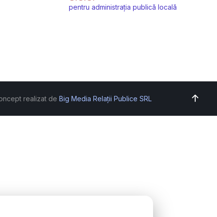
pentru administrația publică locală
oncept realizat de
Big Media Relații Publice SRL