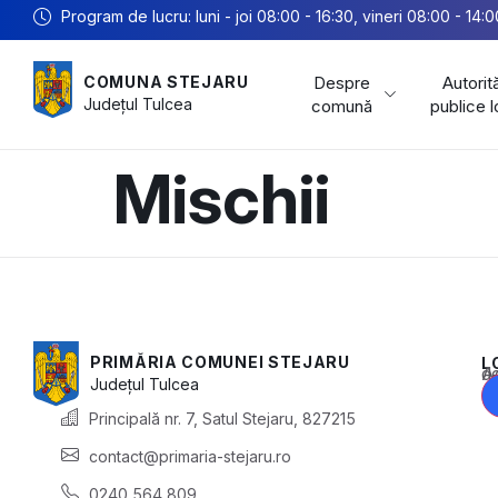
Program de lucru: luni - joi 08:00 - 16:30, vineri 08:00 - 14:0
Despre
Autorită
COMUNA STEJARU
Județul
Tulcea
comună
publice 
Mischii
PRIMĂRIA COMUNEI STEJARU
L
Acest conținu
Județul
Tulcea
Principală nr. 7, Satul Stejaru, 827215
contact@primaria-stejaru.ro
0240 564 809