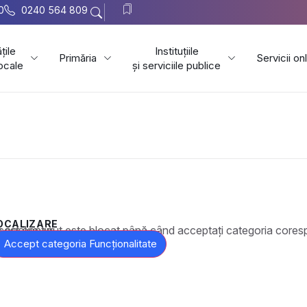
0
0240 564 809
țile
Instituțiile
Primăria
Servicii on
locale
și serviciile publice
OCALIZARE
t este blocat până când acceptați categoria corespunzătoare de cookie-uri.
Accept categoria Funcționalitate