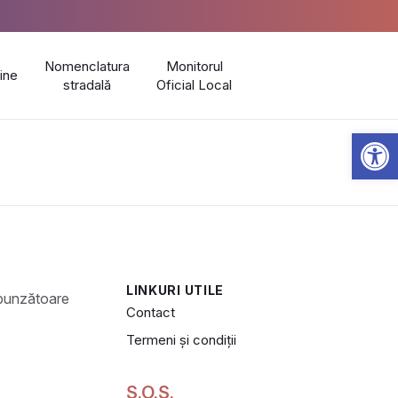
Nomenclatura
Monitorul
line
stradală
Oficial Local
Open 
LINKURI UTILE
Contact
Termeni și condiții
S.O.S.