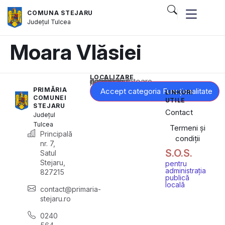
COMUNA STEJARU
Județul
Tulcea
Moara Vlăsiei
LOCALIZARE
Acest conținut este blocat până când acceptați categoria corespunzătoare de cookie-uri.
PRIMĂRIA
Accept categoria Funcționalitate
LINKURI
COMUNEI
UTILE
STEJARU
Contact
Județul
Tulcea
Termeni și
Principală
condiții
nr. 7,
S.O.S.
Satul
Stejaru,
pentru
administrația
827215
publică
locală
contact@primaria-
stejaru.ro
0240