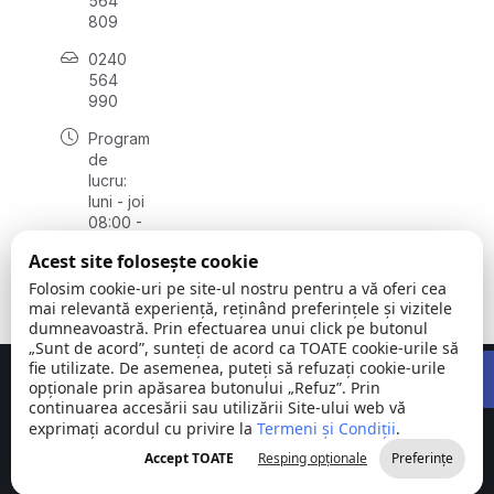
564
809
0240
564
990
Program
de
lucru:
luni - joi
08:00 -
16:30,
Acest site folosește cookie
vineri
08:00 -
Folosim cookie-uri pe site-ul nostru pentru a vă oferi cea
14:00
mai relevantă experiență, reținând preferințele și vizitele
dumneavoastră. Prin efectuarea unui click pe butonul
„Sunt de acord”, sunteți de acord ca TOATE cookie-urile să
Open 
fie utilizate. De asemenea, puteți să refuzați cookie-urile
Concept realizat de
Big Media Relații Publice SRL
opționale prin apăsarea butonului „Refuz”. Prin
continuarea accesării sau utilizării Site-ului web vă
exprimați acordul cu privire la
Comuna
Termeni și Condiții
©
Toate
.
Stejaru |
2026
drepturile
Accept TOATE
Resping opționale
Preferințe
județul Tulcea
rezervate