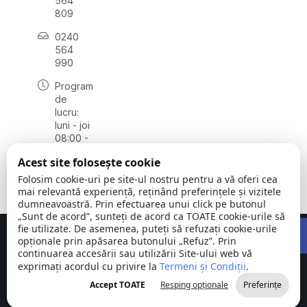
564
809
0240
564
990
Program
de
lucru:
luni - joi
08:00 -
16:30,
Acest site folosește cookie
vineri
08:00 -
Folosim cookie-uri pe site-ul nostru pentru a vă oferi cea
14:00
mai relevantă experiență, reținând preferințele și vizitele
dumneavoastră. Prin efectuarea unui click pe butonul
„Sunt de acord”, sunteți de acord ca TOATE cookie-urile să
Open 
fie utilizate. De asemenea, puteți să refuzați cookie-urile
Concept realizat de
Big Media Relații Publice SRL
opționale prin apăsarea butonului „Refuz”. Prin
continuarea accesării sau utilizării Site-ului web vă
exprimați acordul cu privire la
Comuna
Termeni și Condiții
©
Toate
.
Stejaru |
2026
drepturile
Accept TOATE
Resping opționale
Preferințe
județul Tulcea
rezervate