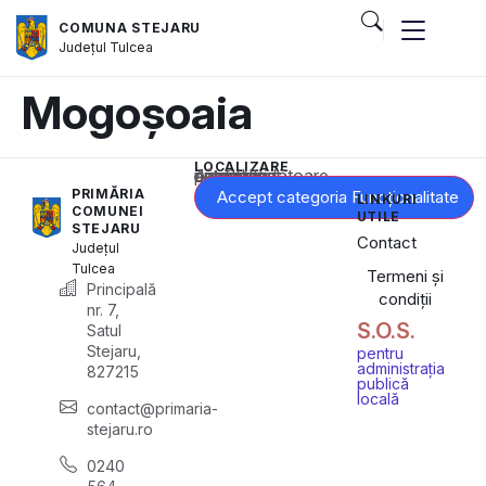
COMUNA STEJARU
Județul
Tulcea
Mogoșoaia
LOCALIZARE
Acest conținut este blocat până când acceptați categoria corespunzătoare de cookie-uri.
PRIMĂRIA
Accept categoria Funcționalitate
LINKURI
COMUNEI
UTILE
STEJARU
Contact
Județul
Tulcea
Termeni și
Principală
condiții
nr. 7,
S.O.S.
Satul
Stejaru,
pentru
administrația
827215
publică
locală
contact@primaria-
stejaru.ro
0240