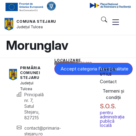
COMUNA STEJARU
Județul
Tulcea
Morunglav
LOCALIZARE
Acest conținut este blocat până când acceptați categoria corespunzătoare de cookie-uri.
PRIMĂRIA
Accept categoria Funcționalitate
LINKURI
COMUNEI
UTILE
STEJARU
Contact
Județul
Tulcea
Termeni și
Principală
condiții
nr. 7,
S.O.S.
Satul
Stejaru,
pentru
administrația
827215
publică
locală
contact@primaria-
stejaru.ro