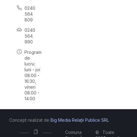
0240
564
809
0240
564
990
Program
de
lucru:
luni - joi
08:00 -
16:30,
vineri
08:00 -
14:00
Concept realizat de
Big Media Relații Publice SRL
Comuna
©
Toate