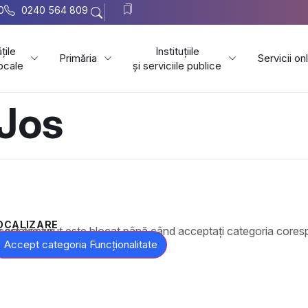
0
0240 564 809
țile
Instituțiile
Primăria
Servicii on
locale
și serviciile publice
 Jos
OCALIZARE
t este blocat până când acceptați categoria corespunzătoare de cookie-uri.
Accept categoria Funcționalitate