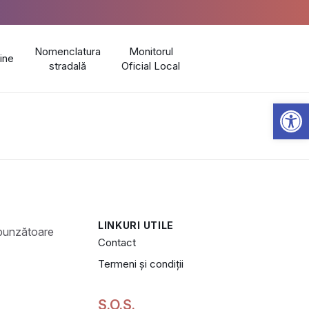
Nomenclatura
Monitorul
line
stradală
Oficial Local
Open 
LINKURI UTILE
Contact
Termeni și condiții
S.O.S.