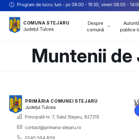
Program de lucru: luni - joi 08:00 - 16:30, vineri 08:00 - 14:0
Despre
Autorită
COMUNA STEJARU
Județul
Tulcea
comună
publice 
Muntenii de
PRIMĂRIA COMUNEI STEJARU
L
Acest conținu
Județul
Tulcea
Principală nr. 7, Satul Stejaru, 827215
contact@primaria-stejaru.ro
0240 564 809