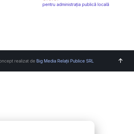
pentru administrația publică locală
oncept realizat de
Big Media Relații Publice SRL