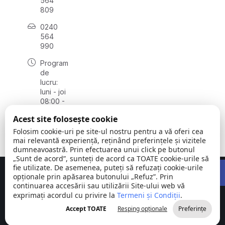
564
809
0240
564
990
Program
de
lucru:
luni - joi
08:00 -
16:30,
Acest site folosește cookie
vineri
08:00 -
Folosim cookie-uri pe site-ul nostru pentru a vă oferi cea
14:00
mai relevantă experiență, reținând preferințele și vizitele
dumneavoastră. Prin efectuarea unui click pe butonul
„Sunt de acord”, sunteți de acord ca TOATE cookie-urile să
Open 
fie utilizate. De asemenea, puteți să refuzați cookie-urile
Concept realizat de
Big Media Relații Publice SRL
opționale prin apăsarea butonului „Refuz”. Prin
continuarea accesării sau utilizării Site-ului web vă
exprimați acordul cu privire la
Comuna
Termeni și Condiții
©
Toate
.
Stejaru |
2026
drepturile
Accept TOATE
Resping opționale
Preferințe
județul Tulcea
rezervate