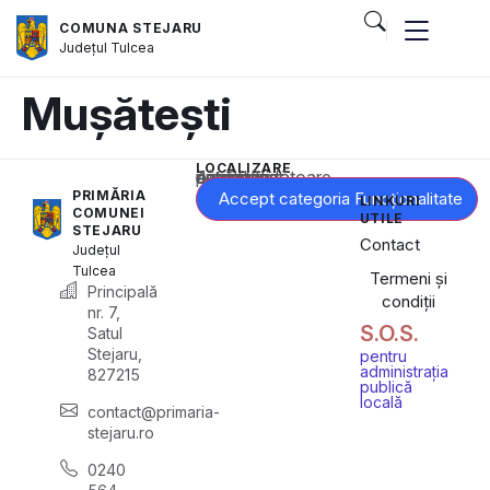
COMUNA STEJARU
Județul
Tulcea
Mușătești
LOCALIZARE
Acest conținut este blocat până când acceptați categoria corespunzătoare de cookie-uri.
PRIMĂRIA
Accept categoria Funcționalitate
LINKURI
COMUNEI
UTILE
STEJARU
Contact
Județul
Tulcea
Termeni și
Principală
condiții
nr. 7,
S.O.S.
Satul
Stejaru,
pentru
administrația
827215
publică
locală
contact@primaria-
stejaru.ro
0240