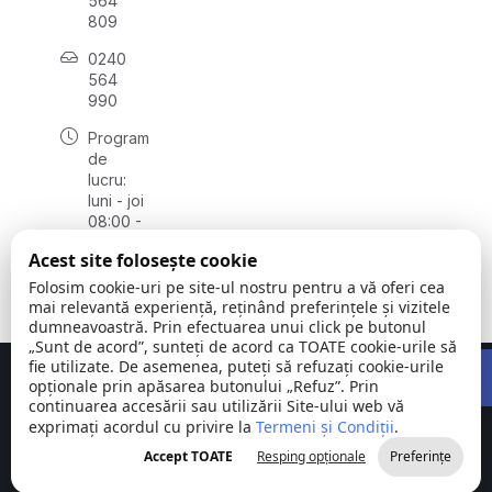
564
809
0240
564
990
Program
de
lucru:
luni - joi
08:00 -
16:30,
Acest site folosește cookie
vineri
08:00 -
Folosim cookie-uri pe site-ul nostru pentru a vă oferi cea
14:00
mai relevantă experiență, reținând preferințele și vizitele
dumneavoastră. Prin efectuarea unui click pe butonul
„Sunt de acord”, sunteți de acord ca TOATE cookie-urile să
Open 
fie utilizate. De asemenea, puteți să refuzați cookie-urile
Concept realizat de
Big Media Relații Publice SRL
opționale prin apăsarea butonului „Refuz”. Prin
continuarea accesării sau utilizării Site-ului web vă
exprimați acordul cu privire la
Comuna
Termeni și Condiții
©
Toate
.
Stejaru |
2026
drepturile
Accept TOATE
Resping opționale
Preferințe
județul Tulcea
rezervate