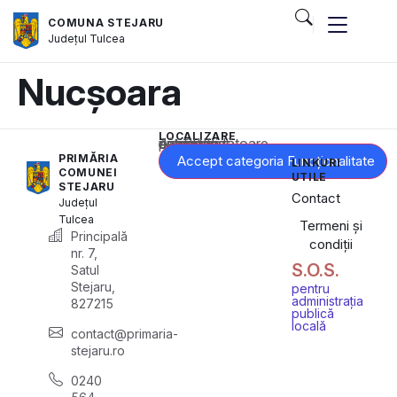
COMUNA STEJARU
Județul
Tulcea
Nucșoara
LOCALIZARE
Acest conținut este blocat până când acceptați categoria corespunzătoare de cookie-uri.
PRIMĂRIA
Accept categoria Funcționalitate
LINKURI
COMUNEI
UTILE
STEJARU
Contact
Județul
Tulcea
Termeni și
Principală
condiții
nr. 7,
S.O.S.
Satul
Stejaru,
pentru
administrația
827215
publică
locală
contact@primaria-
stejaru.ro
0240