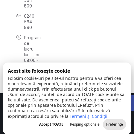
564
809
0240
564
990
Program
de
lucru:
luni - joi
08:00 -
16:30,
Acest site folosește cookie
vineri
08:00 -
Folosim cookie-uri pe site-ul nostru pentru a vă oferi cea
14:00
mai relevantă experiență, reținând preferințele și vizitele
dumneavoastră. Prin efectuarea unui click pe butonul
„Sunt de acord”, sunteți de acord ca TOATE cookie-urile să
Open 
fie utilizate. De asemenea, puteți să refuzați cookie-urile
Concept realizat de
Big Media Relații Publice SRL
opționale prin apăsarea butonului „Refuz”. Prin
continuarea accesării sau utilizării Site-ului web vă
exprimați acordul cu privire la
Comuna
Termeni și Condiții
©
Toate
.
Stejaru |
2026
drepturile
Accept TOATE
Resping opționale
Preferințe
județul Tulcea
rezervate