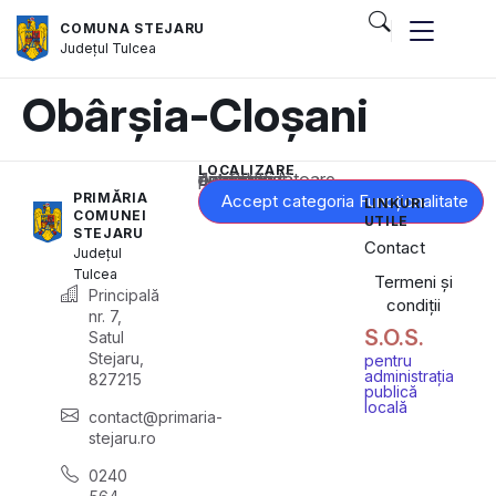
COMUNA STEJARU
Județul
Tulcea
Obârșia-Cloșani
LOCALIZARE
Acest conținut este blocat până când acceptați categoria corespunzătoare de cookie-uri.
PRIMĂRIA
Accept categoria Funcționalitate
LINKURI
COMUNEI
UTILE
STEJARU
Contact
Județul
Tulcea
Termeni și
Principală
condiții
nr. 7,
S.O.S.
Satul
Stejaru,
pentru
administrația
827215
publică
locală
contact@primaria-
stejaru.ro
0240