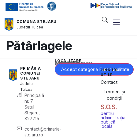
COMUNA STEJARU
Județul
Tulcea
Pătârlagele
LOCALIZARE
Acest conținut este blocat până când acceptați categoria corespunzătoare de cookie-uri.
PRIMĂRIA
Accept categoria Funcționalitate
LINKURI
COMUNEI
UTILE
STEJARU
Contact
Județul
Tulcea
Termeni și
Principală
condiții
nr. 7,
S.O.S.
Satul
Stejaru,
pentru
administrația
827215
publică
locală
contact@primaria-
stejaru.ro