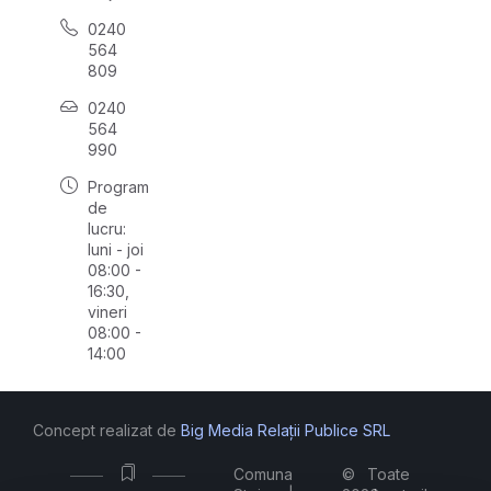
0240
564
809
0240
564
990
Program
de
lucru:
luni - joi
08:00 -
16:30,
vineri
08:00 -
14:00
Concept realizat de
Big Media Relații Publice SRL
Comuna
©
Toate