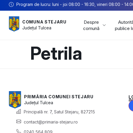
Program de lucru: luni - joi 08:00 - 16:30, vineri 08:00 - 14:0
Despre
Autorită
COMUNA STEJARU
Județul
Tulcea
comună
publice 
Petrila
PRIMĂRIA COMUNEI STEJARU
L
Acest conținu
Județul
Tulcea
Principală nr. 7, Satul Stejaru, 827215
contact@primaria-stejaru.ro
0240 564 809