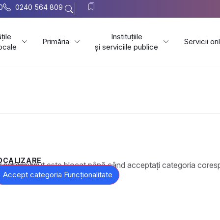
0
0240 564 809
țile
Instituțiile
Primăria
Servicii on
locale
și serviciile publice
OCALIZARE
t este blocat până când acceptați categoria corespunzătoare de cookie-uri.
Accept categoria Funcționalitate