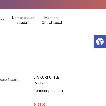
Nomenclatura
Monitorul
line
stradală
Oficial Local
Open 
LINKURI UTILE
Contact
Termeni și condiții
S.O.S.