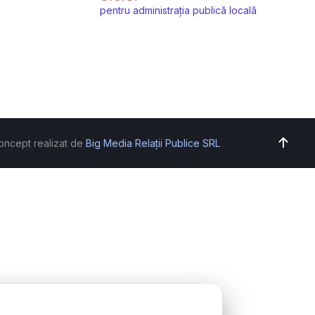
pentru administrația publică locală
oncept realizat de
Big Media Relații Publice SRL