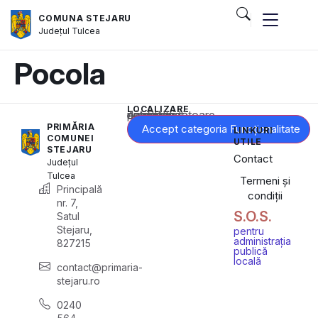
COMUNA STEJARU
Județul
Tulcea
Pocola
LOCALIZARE
Acest conținut este blocat până când acceptați categoria corespunzătoare de cookie-uri.
PRIMĂRIA
Accept categoria Funcționalitate
LINKURI
COMUNEI
UTILE
STEJARU
Contact
Județul
Tulcea
Termeni și
Principală
condiții
nr. 7,
S.O.S.
Satul
Stejaru,
pentru
administrația
827215
publică
locală
contact@primaria-
stejaru.ro
0240