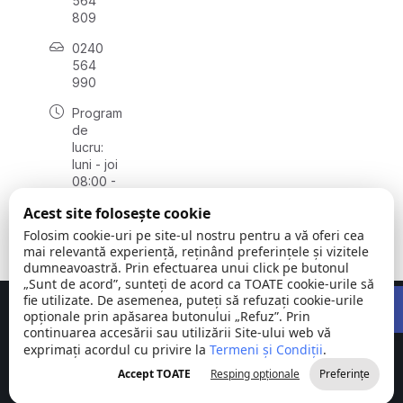
564
809
0240
564
990
Program
de
lucru:
luni - joi
08:00 -
16:30,
Acest site folosește cookie
vineri
08:00 -
Folosim cookie-uri pe site-ul nostru pentru a vă oferi cea
14:00
mai relevantă experiență, reținând preferințele și vizitele
dumneavoastră. Prin efectuarea unui click pe butonul
„Sunt de acord”, sunteți de acord ca TOATE cookie-urile să
Open 
fie utilizate. De asemenea, puteți să refuzați cookie-urile
Concept realizat de
Big Media Relații Publice SRL
opționale prin apăsarea butonului „Refuz”. Prin
continuarea accesării sau utilizării Site-ului web vă
exprimați acordul cu privire la
Comuna
Termeni și Condiții
©
Toate
.
Stejaru |
2026
drepturile
Accept TOATE
Resping opționale
Preferințe
județul Tulcea
rezervate