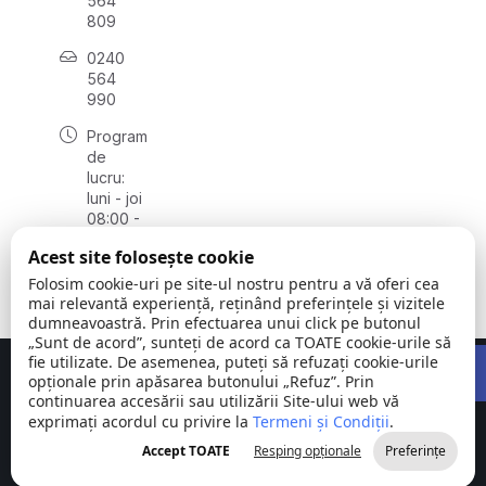
564
809
0240
564
990
Program
de
lucru:
luni - joi
08:00 -
16:30,
Acest site folosește cookie
vineri
08:00 -
Folosim cookie-uri pe site-ul nostru pentru a vă oferi cea
14:00
mai relevantă experiență, reținând preferințele și vizitele
dumneavoastră. Prin efectuarea unui click pe butonul
„Sunt de acord”, sunteți de acord ca TOATE cookie-urile să
Open 
fie utilizate. De asemenea, puteți să refuzați cookie-urile
Concept realizat de
Big Media Relații Publice SRL
opționale prin apăsarea butonului „Refuz”. Prin
continuarea accesării sau utilizării Site-ului web vă
exprimați acordul cu privire la
Comuna
Termeni și Condiții
©
Toate
.
Stejaru |
2026
drepturile
Accept TOATE
Resping opționale
Preferințe
județul Tulcea
rezervate