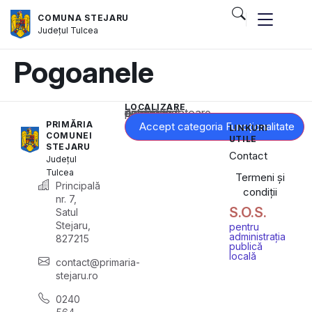
COMUNA STEJARU
Județul
Tulcea
Pogoanele
LOCALIZARE
Acest conținut este blocat până când acceptați categoria corespunzătoare de cookie-uri.
PRIMĂRIA
Accept categoria Funcționalitate
LINKURI
COMUNEI
UTILE
STEJARU
Contact
Județul
Tulcea
Termeni și
Principală
condiții
nr. 7,
S.O.S.
Satul
Stejaru,
pentru
administrația
827215
publică
locală
contact@primaria-
stejaru.ro
0240