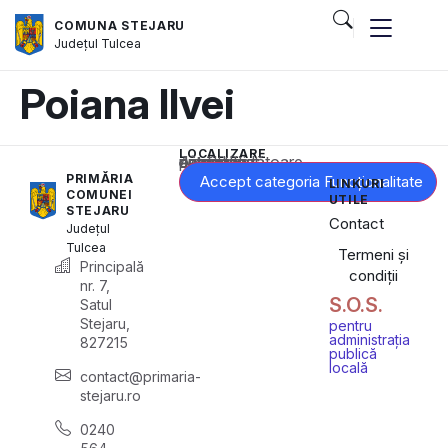
COMUNA STEJARU
Județul
Tulcea
Poiana Ilvei
LOCALIZARE
Acest conținut este blocat până când acceptați categoria corespunzătoare de cookie-uri.
PRIMĂRIA
Accept categoria Funcționalitate
LINKURI
COMUNEI
UTILE
STEJARU
Contact
Județul
Tulcea
Termeni și
Principală
condiții
nr. 7,
S.O.S.
Satul
Stejaru,
pentru
administrația
827215
publică
locală
contact@primaria-
stejaru.ro
0240