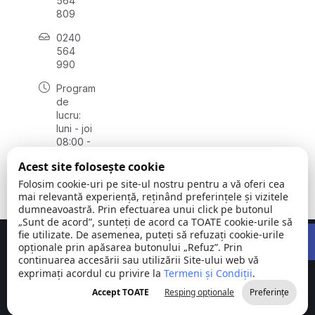
564
809
0240
564
990
Program
de
lucru:
luni - joi
08:00 -
16:30,
Acest site folosește cookie
vineri
08:00 -
Folosim cookie-uri pe site-ul nostru pentru a vă oferi cea
14:00
mai relevantă experiență, reținând preferințele și vizitele
dumneavoastră. Prin efectuarea unui click pe butonul
„Sunt de acord”, sunteți de acord ca TOATE cookie-urile să
Open 
fie utilizate. De asemenea, puteți să refuzați cookie-urile
Concept realizat de
Big Media Relații Publice SRL
opționale prin apăsarea butonului „Refuz”. Prin
continuarea accesării sau utilizării Site-ului web vă
exprimați acordul cu privire la
Comuna
Termeni și Condiții
©
Toate
.
Stejaru |
2026
drepturile
Accept TOATE
Resping opționale
Preferințe
județul Tulcea
rezervate