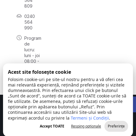
564
809
0240
564
990
Program
de
lucru:
luni - joi
08:00 -
16:30,
Acest site folosește cookie
vineri
08:00 -
Folosim cookie-uri pe site-ul nostru pentru a vă oferi cea
14:00
mai relevantă experiență, reținând preferințele și vizitele
dumneavoastră. Prin efectuarea unui click pe butonul
„Sunt de acord”, sunteți de acord ca TOATE cookie-urile să
Open 
fie utilizate. De asemenea, puteți să refuzați cookie-urile
Concept realizat de
Big Media Relații Publice SRL
opționale prin apăsarea butonului „Refuz”. Prin
continuarea accesării sau utilizării Site-ului web vă
exprimați acordul cu privire la
Comuna
Termeni și Condiții
©
Toate
.
Stejaru |
2026
drepturile
Accept TOATE
Resping opționale
Preferințe
județul Tulcea
rezervate