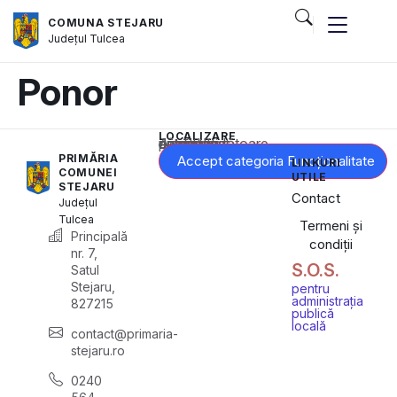
COMUNA STEJARU
Județul
Tulcea
Ponor
LOCALIZARE
Acest conținut este blocat până când acceptați categoria corespunzătoare de cookie-uri.
PRIMĂRIA
Accept categoria Funcționalitate
LINKURI
COMUNEI
UTILE
STEJARU
Contact
Județul
Tulcea
Termeni și
Principală
condiții
nr. 7,
S.O.S.
Satul
Stejaru,
pentru
administrația
827215
publică
locală
contact@primaria-
stejaru.ro
0240