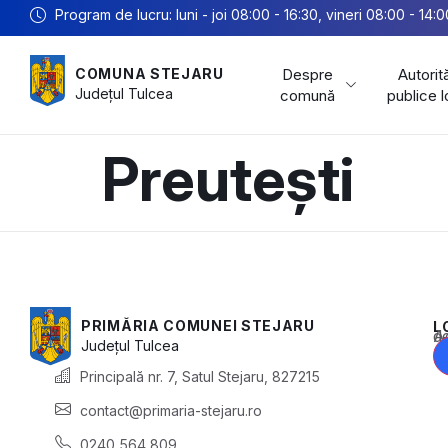
Program de lucru: luni - joi 08:00 - 16:30, vineri 08:00 - 14:0
Despre
Autorită
COMUNA STEJARU
Județul
Tulcea
comună
publice 
Preutești
PRIMĂRIA COMUNEI STEJARU
L
Acest conținu
Județul
Tulcea
Principală nr. 7, Satul Stejaru, 827215
contact@primaria-stejaru.ro
0240 564 809