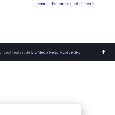
pentru administrația publică locală
oncept realizat de
Big Media Relații Publice SRL