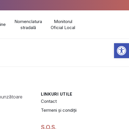
Nomenclatura
Monitorul
line
stradală
Oficial Local
Open 
LINKURI UTILE
Contact
Termeni și condiții
S.O.S.