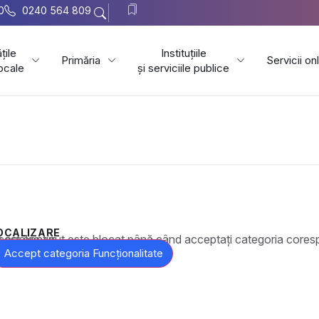
0
0240 564 809
țile
Instituțiile
Primăria
Servicii on
locale
și serviciile publice
OCALIZARE
t este blocat până când acceptați categoria corespunzătoare de cookie-uri.
Accept categoria Funcționalitate