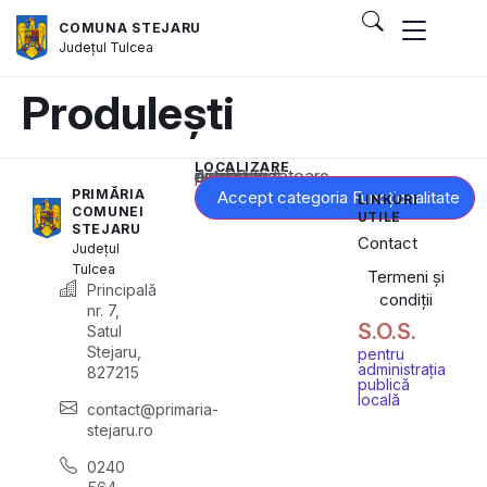
COMUNA STEJARU
Județul
Tulcea
Produlești
LOCALIZARE
Acest conținut este blocat până când acceptați categoria corespunzătoare de cookie-uri.
PRIMĂRIA
Accept categoria Funcționalitate
LINKURI
COMUNEI
UTILE
STEJARU
Contact
Județul
Tulcea
Termeni și
Principală
condiții
nr. 7,
S.O.S.
Satul
Stejaru,
pentru
administrația
827215
publică
locală
contact@primaria-
stejaru.ro
0240