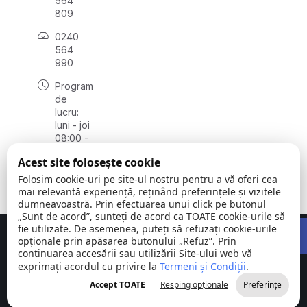
564
809
0240
564
990
Program
de
lucru:
luni - joi
08:00 -
16:30,
Acest site folosește cookie
vineri
08:00 -
Folosim cookie-uri pe site-ul nostru pentru a vă oferi cea
14:00
mai relevantă experiență, reținând preferințele și vizitele
dumneavoastră. Prin efectuarea unui click pe butonul
„Sunt de acord”, sunteți de acord ca TOATE cookie-urile să
Open 
fie utilizate. De asemenea, puteți să refuzați cookie-urile
Concept realizat de
Big Media Relații Publice SRL
opționale prin apăsarea butonului „Refuz”. Prin
continuarea accesării sau utilizării Site-ului web vă
exprimați acordul cu privire la
Comuna
Termeni și Condiții
©
Toate
.
Stejaru |
2026
drepturile
Accept TOATE
Resping opționale
Preferințe
județul Tulcea
rezervate