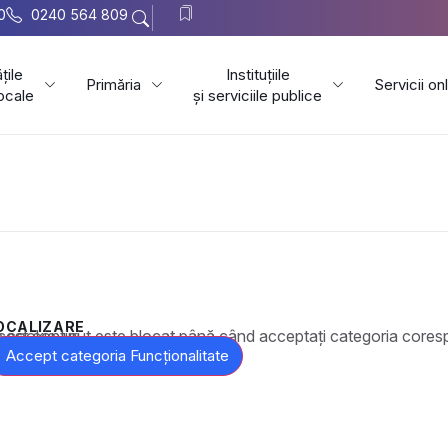
0
0240 564 809
țile
Instituțiile
Primăria
Servicii on
locale
și serviciile publice
OCALIZARE
t este blocat până când acceptați categoria corespunzătoare de cookie-uri.
Accept categoria Funcționalitate