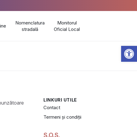
Nomenclatura
Monitorul
line
stradală
Oficial Local
Open 
LINKURI UTILE
Contact
Termeni și condiții
S.O.S.