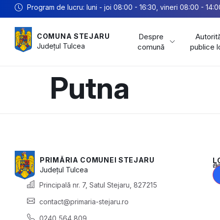
Program de lucru: luni - joi 08:00 - 16:30, vineri 08:00 - 14:0
Despre
Autorită
COMUNA STEJARU
Județul
Tulcea
comună
publice 
Putna
PRIMĂRIA COMUNEI STEJARU
L
Acest conținu
Județul
Tulcea
Principală nr. 7, Satul Stejaru, 827215
contact@primaria-stejaru.ro
0240 564 809