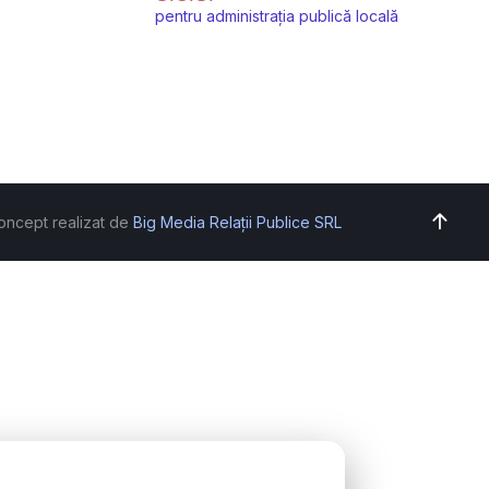
pentru administrația publică locală
oncept realizat de
Big Media Relații Publice SRL